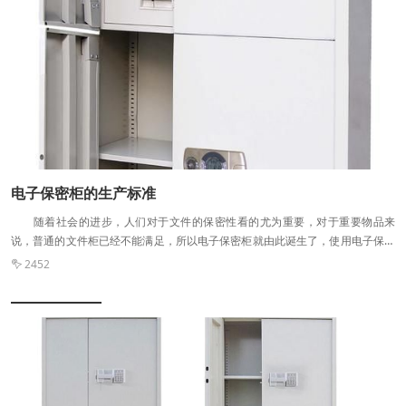
电子保密柜的生产标准
随着社会的进步，人们对于文件的保密性看的尤为重要，对于重要物品来
说，普通的文件柜已经不能满足，所以电子保密柜就由此诞生了，使用电子保密
柜存放重要物品，可以更加安全、放心。那电子保密文件柜生产标准是怎么样的
2452

呢？我们今天就来了解电子保密柜的一些信息吧。 电子保密柜 如果要
选择合适的电子保密柜，就要先明确自己的需求，然后对电子保密柜进行一定信
息的了解，这样我们在购买时起码可以做到心中有数。一般来说，电子保密柜是
分为两种款式的，即对开门款和通双节双开门款。对开门的一般内置四块可调节
层板进行选择。 其次，就是看细节，细节上的工艺制造是品质的一种体现。
电子保密柜是需要连接电源才能进行使用的保密性文件柜，与普通款文件柜相
比，钢板厚度方面增加了不少，柜体更加承重，而且在底部设有静音轮，用户可