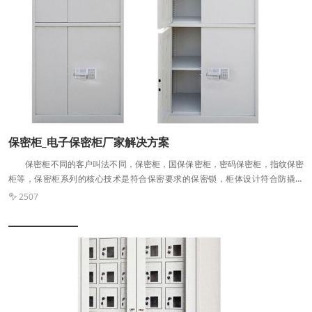
以轻轻松松移动沉重的柜子。柜体表面同样使用环保塑粉进行喷涂处理，所有细
节处理和优质工艺，都是电子保密柜品质的保证。 其实作为保密柜，它的核
心就是保密，所以主要看的还是符合保密要求的保密锁，随着科技的发展，保密
锁是电子保密柜的精髓，目前电子保密柜都是采用的一般都是国保级电子密码
锁，这个是通过国家保密局认证的电子密码锁，不仅安全保密级别高，而且如果
遭遇暴力破坏、密码多次错误的话讲自动进行报警，完全具备高防盗性能。
不管电子保密柜的生产标准到底是怎样，我们在选择时还是要擦亮眼镜，购买到
符合心意的保密柜，电子保密柜厂家河南民生设备办公设备有限公司为我们的档
案保驾护航！
保密柜_电子保密柜厂家解决方案
保密柜不同的客户叫法不同，保密柜，国保保密柜，密码保密柜，指纹保密
柜等，保密柜系列的核心技术是符合保密要求的保密锁，柜体设计符合防撬标
准，随着科技的发展，目前保密锁通常是电子密码锁或者指纹锁，柜门要内陷
2507

式，达到防撬效果。 分析保密柜,保险柜,保险箱三者的关系 保险箱：箱
体宽度不能大于450毫米，箱体高度不能大于320毫米，箱体深度不能大于300毫
米。超过这一规定尺寸则属于保险柜，其特点是体积小、重量轻，具有一定的防
盗性能。它的运输、安装比较方便，通过膨胀螺栓等固定装置与地面或墙壁固
定，窃贼不易搬走。镶嵌式防盗保险箱镶嵌在墙内，具有一定的隐蔽性。保险柜
比较适合宾馆和家庭中使用。 而保密柜又称保密文件柜，尺寸一般大于保险
柜，它比较适合机关、企事业单位以及金融机构用于文件保密工作，而且必须具
备保密局资格保密认证证书，符合保密要求，开锁必须要有明确记录，目前有保