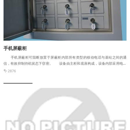
机屏蔽柜在购买之后会持续使用，在使用过程中难免会出现一些小问题，..的售
后服务让您没有后顾之忧。 河南民生手机屏蔽柜 手机中含有的数据是
很多的，所以一些场所会让您把手机暂存，如果您对于手机屏蔽柜有什么想要了
解的，建议您电话咨询我们，或是在网站留言，我们会尽快的回复并为您解答。
手机屏蔽柜
手机屏蔽柜可阻断放置于屏蔽柜内部所有类型的移动电话与基站之间的通
信，有效抑制待机状态下窃密。 设备由主柜和底座构成，设备内部采用电镀
处理，高温烤漆，具有极高的耐磨性及防腐蚀性。底座分为左右两个杂物柜，主
2876

柜有20、30个独立安全锁格。不产生电磁辐射，不干扰其他设备运行，即使没有
电力供应也能正常使用。此手机屏蔽柜采用严密的结构设计，内部采用电镀处
理，表面高温烤漆，具高耐磨性及防腐性，防辐射性能强，屏蔽效能大于65dB,
可有效抑制移动电话信号的泄漏，并可同时存放多部移动电话，每个抽屉采用安
全式信箱锁，独立式管理。适应于党政机关，军队，会议室，考试场所等涉密场
所的移动电话集中管理，不受用电环境的影响。 手机屏蔽柜的产品特点：
款式多样:可以选择20格放置超大屏手机或者选择30格放置普通大屏手机，
12格壁挂式。 外观精美:内部电镀处理，高温烤漆，外观更加精美；内部抽
屉小格采用绒布包装，时尚、美观。 安全可靠:采用安全可靠的门磁结构，