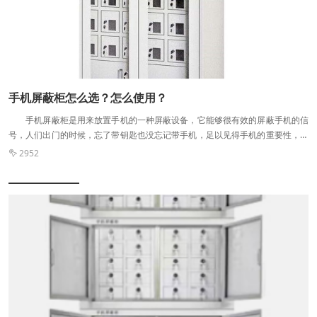
金属材料内部，电磁波会发生衰减。这种反射和衰减作用正好就说明金属材料的
屏蔽机理。 三是根据传输线理论 电磁波在有损耗的非均匀传输线中，
由于传输线的阻抗与电磁波的阻抗不匹配，电磁波会发生反射现象，加上传输线
是有损耗的，电磁波在传输过程中会发生衰减。这与电磁波理论分析中的反射和
衰减十分类似，但是这种方法会比电磁波的分析方法更加简便得多，也是目前电
磁屏蔽分析中应用方法。
手机屏蔽柜怎么选？怎么使用？
手机屏蔽柜是用来放置手机的一种屏蔽设备，它能够很有效的屏蔽手机的信
号，人们出门的时候，忘了带钥匙也没忘记带手机，足以见得手机的重要性，但
是一些工作是很重要的，对于工作的私密性也是比较强的，所以手机屏蔽柜也是
2952

比较重要的，手机信号中所携带的信息是非常多的，所以如果出入一些比较庄重
的场合自然会有手机屏蔽柜的设置，本次手机屏蔽柜小编告诉您怎么选择适合的
手机屏蔽柜？ 手机屏蔽柜 一：产品尺寸——产品的具体尺寸应考虑实
际需要，如室内空间的大小、购买产品的数量等。因此，建议选择质量可靠的生
产厂家，较好是那种可支持定制的生产厂家。 二：厂家——在选择手机屏蔽
柜时，应该选择正规的生产厂家，以及有资质荣誉的厂家，这不仅是因为他们的
研发能力更强，而且是因为他们生产的产品质量更高。并为客户提供全方位的服
务。 三：品牌——般选择知名的品牌产品，因为品牌产品的质量可靠而且会
有较好的售后服务，毕竟存在名 牌效应。 四：内部布局——产品内部空间
的分隔方式、抽屉和夹层数量会影响着产品的实际使用体验，这个也是需要考虑
的一个重要因素。 五：产品质量——一般柜子使用的材料比较好，而且通过