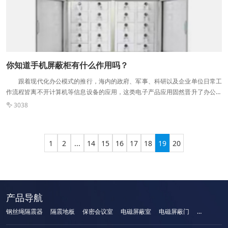
相关质量体系认证，那么产品的质量一般都是有保障的。 六：售后服务——
手机屏蔽柜不是一次性使用，所以有一个好的售后服务很重要，可以让我们使用
的更放心。 手机屏蔽 在了解手机屏蔽柜的购买方法后，对于手机屏蔽
柜是如何使用的呢? 1.每台手机屏蔽柜都有两套钥匙一个主用，一个备用。
打开主柜的门，从01号抽屉取出备用钥匙妥善保管。主用要是应集中保存或分发
给使用者。 2.钥匙用于打开对应号码的抽屉，移动电话存储在羊绒抽屉盒
你知道手机屏蔽柜有什么作用吗？
中。 3.推入抽屉，逆时针转动钥匙90度，锁上抽屉，便可以阻挡手机信号。
跟着现代化办公模式的推行，海内的政府、军事、科研以及企业单位日常工
果您有什么问题的话，建议您在网站留言，我们会及时的回复并为您解答。
作流程皆离不开计算机等信息设备的应用，这类电子产品应用固然晋升了办公效
率，但也进步秘要信息被窃取的风险，使得国家以及企业的隐秘信息安全受到威
3038

胁，而这种威胁必将跟着信息技术的发展而越来越严峻。 手机屏蔽柜属于机
柜的一种，又称为移动电磁屏蔽机柜，是企业在传统屏蔽柜的基础上加入了计算
机智能技术的新型产品。主要用来放置计算机等电子信息产品，多应用于政府机
1
2
...
14
15
16
17
18
19
20
关、银行、证券、戎行以及科研机构等场所，是防止信息泄密以及保护计算机等
通信产品安全的核心物品。 很多人都不清晰智能屏蔽机柜可以提供哪些作
用?下面我们就其列举出来： 1.有效杜绝电子产品持有的电波对人体本身造
成的伤害; 2.按捺计算机等电子产品的信息泄露以及被窃取; 3.防止外界
电磁骚扰影响计算机等电子产品的正常操纵;
产品导航
钢丝绳隔震器
隔震地板
保密会议室
电磁屏蔽室
电磁屏蔽门
手机屏蔽柜