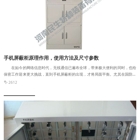
有较好的售后服务，毕竟存在名 牌效应。 四：内部布局——产品内部空间
的分隔方式、抽屉和夹层数量会影响着产品的实际使用体验，这个也是需要考虑
的一个重要因素。 五：产品质量——一般柜子使用的材料比较好，而且通过
相关质量体系认证，那么产品的质量一般都是有保障的。 六：售后服务——
手机屏蔽柜不是一次性使用，所以有一个好的售后服务很重要，可以让我们使用
的更放心。 手机屏蔽 在了解手机屏蔽柜的购买方法后，对于手机屏蔽
柜是如何使用的呢? 1.每台手机屏蔽柜都有两套钥匙一个主用，一个备用。
打开主柜的门，从01号抽屉取出备用钥匙妥善保管。主用要是应集中保存或分发
给使用者。 2.钥匙用于打开对应号码的抽屉，移动电话存储在羊绒抽屉盒
手机屏蔽柜原理作用，使用方法及尺寸参数
中。 3.推入抽屉，逆时针转动钥匙90度，锁上抽屉，便可以阻挡手机信号。
在如今的网络信息时代，无线通信已遍布全球，带来极大便利的同时，也给
手机屏蔽 手机屏蔽柜的屏蔽作用也需要检测，检测的方法建议您电话咨
保密工作迎来更大挑战，直到手机屏蔽柜的出现，才将局面平衡。尤其在国防科
询我们，手机屏蔽柜的一些规格资料在我们的网站上也是有的，您可以查看一
技领域，执行作战、训练、演习、备战任务时是不能携带手机等公网设备的，特
下，如果您有什么问题的话，建议您在网站留言，我们会及时的回复并为您解
2612

别是在作战室、通信枢纽、涉密会场、军事仓库等涉密区域。那么智能屏蔽柜屏
答。
蔽信号的原理是什么，如何使用的，有哪些尺寸可选？ 一、手机屏蔽柜的原
理作用 对于某些机关单位场所，规定严禁手机进入，有的还会根据基站的信
号强度，在办公楼周围安装信号干扰器，杜绝公网泄密，但由于个别干扰器的屏
蔽效果不明显，保密级别不到位，所以研发一款专门用于存放联网设备的信号屏
蔽柜就显得很重要了。瑞丰智柜研发的手机屏蔽柜效能≥65db，有效阻断柜内联
网设备与基站或卫星之间的通信，隔断各种制式的通信信号收发，包括2G到5G
的频谱，杜绝了公网设备主动与被动泄密的可能。该类型的智能柜箱体采取独立
电控锁管理，主副柜组合结构设计，适用于各企业级军用保密场所，符合国标