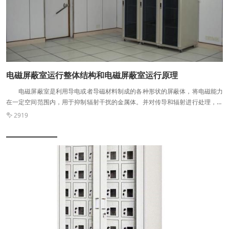
尤其是手机屏蔽柜的尺寸、材质以及抽屉有多少，此外，尺寸也是非常关键
的。现在推出的这类手机屏蔽柜，拥有了壁挂类和组合类，组合类通常都是适用
在一些大型会议当中，需要放置上 百部 甚至几百部手机。而一般壁挂类的产
品，适合中大型企业，容量仍旧可以上百部。
电磁屏蔽室运行整体结构和电磁屏蔽室运行原理
电磁屏蔽室是利用导电或者导磁材料制成的各种形状的屏蔽体，将电磁能力
在一定空间范围内，用于抑制辐射干扰的金属体。并对传导和辐射进行处理，以
实现给被测无线通讯设备提供无干扰的测试环境的设备。 先从屏蔽的基础说
2919

起，一般认为交变电压源近场为高阻抗场，主要分量为电场;而交变电流源近场为
低阻抗场，主要分量为磁场。分析电磁场近场特性对屏蔽设计十分重要，对于高
阻抗场，由于波阻抗大，主要是依靠反射损耗增加屏蔽效能;而对于低阻抗场，由
于波阻抗十分小，反射损耗已经可以忽略，主要是依靠吸收损耗增加屏蔽效能。
一是借助电路理论中的电磁感应原理 交变电磁场通过金属材料表面时，
金属材料会由于感应电动势而形成涡流。这个涡流所产生的磁场，正好与原来的
磁场方向相反，从而抵消了部分原来的磁场，起到屏蔽作用。另外，由于金属材
料具有一定的电阻，涡流在金属材料内部产生热消耗了部分入射电磁波的能力，
同样也起到了屏蔽的作用。 二是根据电磁场理论 电磁波在不同传播媒
质的界面，由于波阻抗的突变，电磁波会发生反射。另外，在传输媒质中，例如