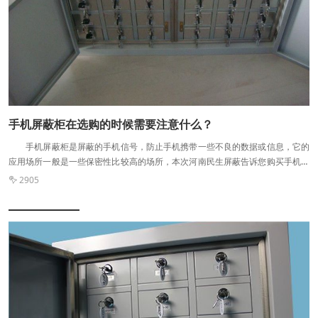
《手机屏蔽产品技术要求和测试方法》的要求。 手机屏蔽柜 二、手机
屏蔽柜的使用方法及常见尺寸 柜体出厂配有开箱特质卡+指纹识别功能，可
针对每一个箱子独立授权使用。在存放柜子前由管理员刷卡，用户才有权限录入
指纹获得使用授权，此后用户只需刷指纹，即可使用。 常见箱数：32门。
外观尺寸：长776mm*高459mm*厚241mm 底柜尺寸：长776mm*高
600mm*厚350mm 箱内尺寸：长200mm*宽122mm*高*30.5mm 净
重：28KG
手机屏蔽柜在选购的时候需要注意什么？
手机屏蔽柜是屏蔽的手机信号，防止手机携带一些不良的数据或信息，它的
应用场所一般是一些保密性比较高的场所，本次河南民生屏蔽告诉您购买手机屏
蔽柜的时候需要注意什么？手机屏蔽柜的质量是很重要的，所以质量以及它的后
2905

期的保障是很重要的 手机屏蔽柜 在选购屏蔽柜的时候应该从产品的主
要用途上进行考虑，并根据用途来确定规格和尺寸等。 第二，从外观和结构
上对产品的优劣进行判断。 第三，在选择的时候，注意产品的空间，看是否
有夹层设计，面积有多大。 第四，从原材料上进行区分，有的屏蔽柜用的是
铁皮，有的用的是钢板。 河南民生手机屏蔽柜 第五，查看屏蔽柜是否
拥有自主产权，这样可以限度的..物品的..，不会因为碰撞等导致使用故障。
第六，从质量上看，是否具有CE..，是否可以有效的隔离电磁辐射，..不会因为手
机辐射而错误开箱。采用进口芯片，系统稳定可靠。 第七，系统灵活，可以
根据客户的实际情况进行解决，为客户提供..的服务。 第八，售后服务。手