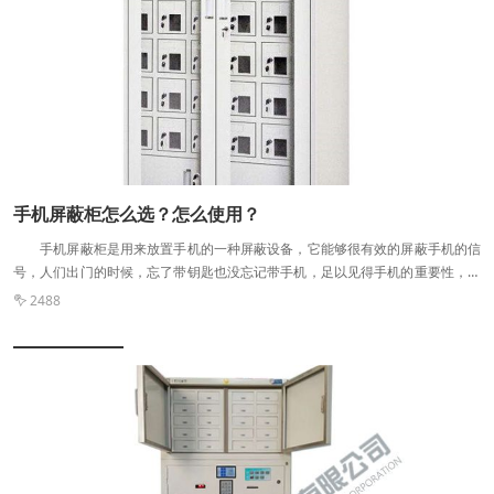
密认证的企业主要是金城、威尔信、国保等品牌生产企业。还有保密文件柜比起
保险柜会比较轻便，文件储存能力强，应用于政府机关、军队、银行、院校和大
中型企业的技术部门和档案部门。比如存放高考试卷、技术研发文档、机密文件
等。现在市场上出现的保密文件柜大部分都具备电子密码或者指纹功能，甚至两
者兼备，后者价格更高，不过保密效果更加好。 保密柜密码忘记了怎么办
保密柜密码忘记了，请按以下方法尝试解决： 您可以点击“忘记密码”，
选择验证密保问题或者验证帐号进行密码重置。若帐号密码忘记，可点击输入框
下方的“忘记密码”将密码找回。 请妥善保管好自己的密码，及牢记密保问题
答案。文件管理客户端不会记录您的密码密保信息，因此如果您密码和密保问题
手机屏蔽柜怎么选？怎么使用？
答案都丢失了，保密柜则无法打开，保密柜里的文件也无法找回。 温馨提
手机屏蔽柜是用来放置手机的一种屏蔽设备，它能够很有效的屏蔽手机的信
示： 保密柜密码若是连续输错5次，保密柜会被锁定1分钟， 解锁之后若是
号，人们出门的时候，忘了带钥匙也没忘记带手机，足以见得手机的重要性，但
密码再次输错3次就会被锁定10分钟，输入错误后界面有明确提示，请谨慎操
是一些工作是很重要的，对于工作的私密性也是比较强的，所以手机屏蔽柜也是
作。文件管理版本号查看方法：进入“文件管理>更多>设置>关于”中进行查看。
2488

比较重要的，手机信号中所携带的信息是非常多的，所以如果出入一些比较庄重
什么牌子的文件保密柜好 文件保密柜质量好坏，一看钢板厚度和塑粉质
的场合自然会有手机屏蔽柜的设置，本次民生设备屏蔽告诉您怎么选择适合的手
量，二看锁的质量，三看柜子做的工艺是否周正，间隙是否一样。至于那个牌子
机屏蔽柜？ 手机屏蔽柜 一：产品尺寸——产品的具体尺寸应考虑实际
的文件保密柜好，由于有广告嫌疑，这个只能说各有千秋，看你的需求了，适合
需要，如室内空间的大小、购买产品的数量等。因此，建议选择质量可靠的生产
你的就是***好的。
厂家，较好是那种可支持定制的生产厂家。 二：厂家——在选择手机屏蔽柜
时，应该选择正规的生产厂家，以及有资质荣誉的厂家，这不仅是因为他们的研
发能力更强，而且是因为他们生产的产品质量更高。并为客户提供全方位的服
务。 三：品牌——般选择知名的品牌产品，因为品牌产品的质量可靠而且会