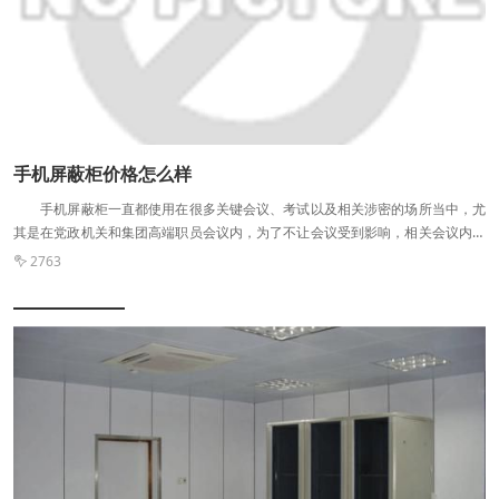
能保证达到更好的手机屏蔽效果。 屏蔽范围:物理屏蔽，不受各种移动通信
制式的影响，且不产生电磁辐射，不影响周边环境。
手机屏蔽柜价格怎么样
手机屏蔽柜一直都使用在很多关键会议、考试以及相关涉密的场所当中，尤
其是在党政机关和集团高端职员会议内，为了不让会议受到影响，相关会议内容
不会泄密，每位人员的电话以及一切通讯工具都会放置在这样的柜体当中。
2763

手机屏蔽柜基本介绍 手机屏蔽柜的信息一直以来都是大家关注的焦点，现在
市面上的品牌产品有很多，涌现了不少这类产品的生产厂家。我们可以发现这样
的柜体拥有了非常严密紧凑的设计，内部当中选择了电镀处理方法，表面喷漆之
后看起来更加精美，不仅如此，在耐磨防腐性能上也有所提高。 这样的 柜
子 到底有着怎样的作用呢?简单来说，它有着相当强的防辐射性能，屏蔽外界的
效能非常不错，可以有效帮助我们抑制大家手机当中的各种信号被泄露，在一个
抽屉 内可以放置多部手机，不会影响安全性。 这类产品的价格可以说是无
数商家关注的焦点内容，然而现在市面上的品牌有很多，不同的工艺加工技术以
及原材料所生产制作的产品有着不一样的品质以及防辐射性能、屏蔽性能等。所
以大家在选择这类柜体的时候不仅需要注重价格，更加需要注重自身的需求。