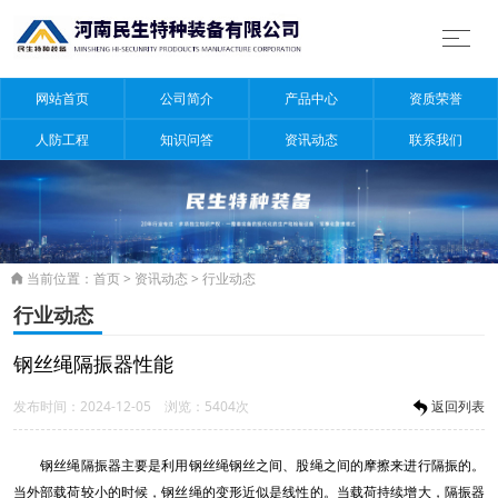
网站首页
公司简介
产品中心
资质荣誉
人防工程
知识问答
资讯动态
联系我们
当前位置：
首页
>
资讯动态
>
行业动态

行业动态
钢丝绳隔振器性能
发布时间：2024-12-05 浏览：5404次
返回列表
钢丝绳隔振器主要是利用钢丝绳钢丝之间、股绳之间的摩擦来进行隔振的。
当外部载荷较小的时候，钢丝绳的变形近似是线性的。当载荷持续增大，隔振器