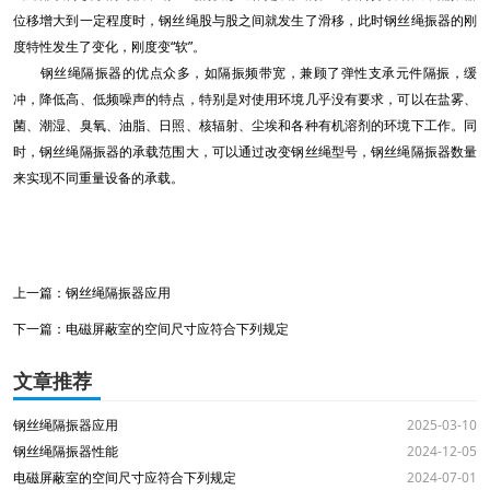
位移增大到一定程度时，钢丝绳股与股之间就发生了滑移，此时钢丝绳振器的刚
度特性发生了变化，刚度变“软”。
钢丝绳隔振器的优点众多，如隔振频带宽，兼顾了弹性支承元件隔振，缓
冲，降低高、低频噪声的特点，特别是对使用环境几乎没有要求，可以在盐雾、
菌、潮湿、臭氧、油脂、日照、核辐射、尘埃和各种有机溶剂的环境下工作。同
时，钢丝绳隔振器的承载范围大，可以通过改变钢丝绳型号，钢丝绳隔振器数量
来实现不同重量设备的承载。
上一篇：
钢丝绳隔振器应用
下一篇：
电磁屏蔽室的空间尺寸应符合下列规定
文章推荐
钢丝绳隔振器应用
2025-03-10
钢丝绳隔振器性能
2024-12-05
电磁屏蔽室的空间尺寸应符合下列规定
2024-07-01