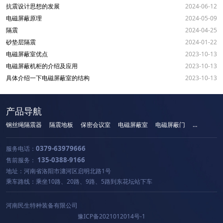
抗震设计思想的发展
2024-06-12
电磁屏蔽原理
2024-05-09
隔震
2024-04-25
砂垫层隔震
2024-01-22
电磁屏蔽室优点
2023-10-13
电磁屏蔽机柜的介绍及应用
2023-10-13
具体介绍一下电磁屏蔽室的结构
2023-10-13
产品导航
钢丝绳隔震器
隔震地板
保密会议室
电磁屏蔽室
电磁屏蔽门
手机屏蔽柜
0379-63979666
服务电话：
135-0388-9166
售前服务：
地址：河南省洛阳市瀍河区启明北路1号
乘车路线：乘坐10路、20路、9路、5路到东花坛站下车
河南民生特种装备有限公司
豫ICP备2021012014号-1