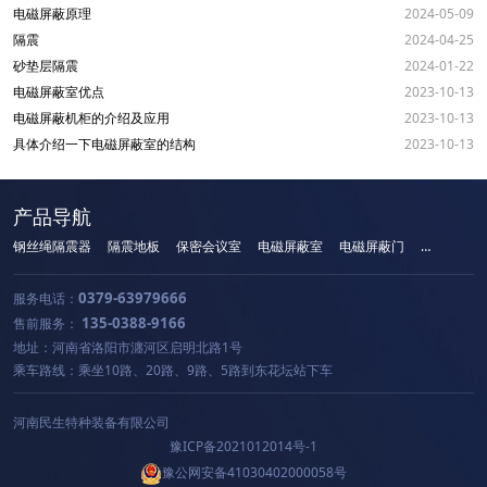
电磁屏蔽原理
2024-05-09
隔震
2024-04-25
砂垫层隔震
2024-01-22
电磁屏蔽室优点
2023-10-13
电磁屏蔽机柜的介绍及应用
2023-10-13
具体介绍一下电磁屏蔽室的结构
2023-10-13
产品导航
钢丝绳隔震器
隔震地板
保密会议室
电磁屏蔽室
电磁屏蔽门
手机屏蔽柜
0379-63979666
服务电话：
135-0388-9166
售前服务：
地址：河南省洛阳市瀍河区启明北路1号
乘车路线：乘坐10路、20路、9路、5路到东花坛站下车
河南民生特种装备有限公司
豫ICP备2021012014号-1
豫公网安备41030402000058号