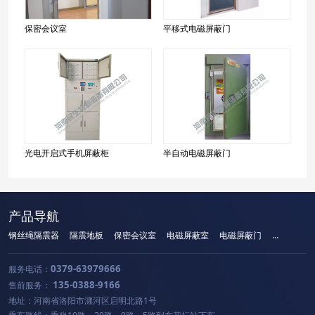
保密会议室
平移式电磁屏蔽门
光电开启式手机屏蔽柜
半自动电磁屏蔽门
产品导航
钢丝绳隔震器
隔震地板
保密会议室
电磁屏蔽室
电磁屏蔽门
手机屏蔽柜
0379-63979666
服务电话：
135-0388-9166
售前服务：
地址：河南省洛阳市瀍河区启明北路1号